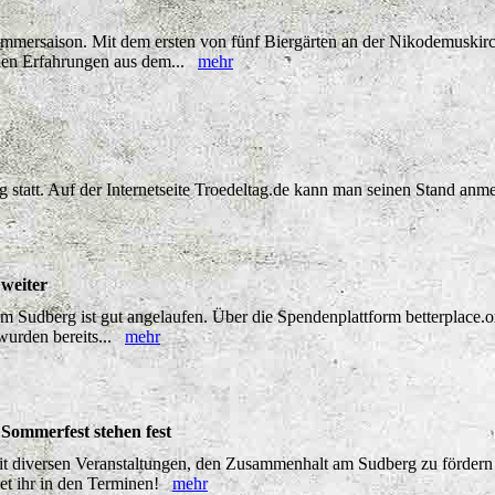
mersaison. Mit dem ersten von fünf Biergärten an der Nikodemuskirc
llen Erfahrungen aus dem...
mehr
g statt. Auf der Internetseite Troedeltag.de kann man seinen Stand a
weiter
 Sudberg ist gut angelaufen. Über die Spendenplattform betterplace.or
wurden bereits...
mehr
Sommerfest stehen fest
it diversen Veranstaltungen, den Zusammenhalt am Sudberg zu fördern
det ihr in den Terminen!
mehr