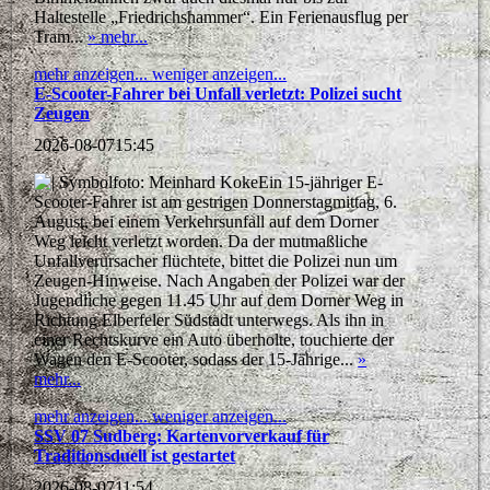
Haltestelle „Friedrichshammer“. Ein Ferienausflug per
Tram...
» mehr...
mehr anzeigen...
weniger anzeigen...
E-Scooter-Fahrer bei Unfall verletzt: Polizei sucht
Zeugen
2026-08-07
15:45
Ein 15-jähriger E-
Scooter-Fahrer ist am gestrigen Donnerstagmittag, 6.
August, bei einem Verkehrsunfall auf dem Dorner
Weg leicht verletzt worden. Da der mutmaßliche
Unfallverursacher flüchtete, bittet die Polizei nun um
Zeugen-Hinweise. Nach Angaben der Polizei war der
Jugendliche gegen 11.45 Uhr auf dem Dorner Weg in
Richtung Elberfeler Südstadt unterwegs. Als ihn in
einer Rechtskurve ein Auto überholte, touchierte der
Wagen den E-Scooter, sodass der 15-Jährige...
»
mehr...
mehr anzeigen...
weniger anzeigen...
SSV 07 Sudberg: Kartenvorverkauf für
Traditionsduell ist gestartet
2026-08-07
11:54