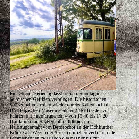
Ein schöner Ferientag lässt sich am Sonntag in
heimischen Gefilden verbringen: Die historischen
Straßenbahnen rollen wieder durchs Kaltenbachtal.
Die Bergischen Museumsbahnen (BMB) laden zu
Fahrten mit ihren Trams ein – von 10.40 bis 17.20
Uhr fahren die Straßenbahn-Oldtimer im
Halbstundentakt vom Betriebshof an der Kohlfurther
Brücke ab. Wegen der Streckenarbeiten verkehren die
Bimmelbahnen zwar auch diesmal nur bis zur