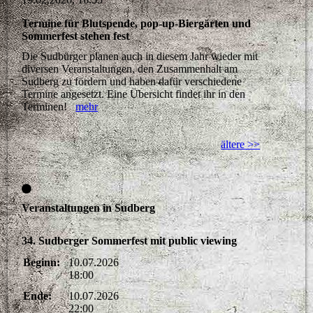
Termine für Blutspende, pop-up-Biergärten und
Sommerfest stehen fest
Die Sudbürger planen auch in diesem Jahr wieder mit
diversen Veranstaltungen, den Zusammenhalt am
Sudberg zu fördern und haben dafür verschiedene
Termine angesetzt. Eine Übersicht findet ihr in den
Terminen!
mehr
ältere >>
Veranstaltungen in Sudberg
34. Sudberger Sommerfest mit public viewing
Beginn:
10.07.2026
18:00
Ende:
10.07.2026
22:00