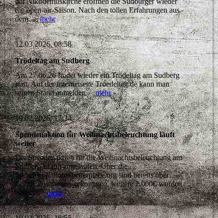
der Nikodemuskirche eröffnen die Sudbürger wieder
die open-air-Saison. Nach den tollen Erfahrungen aus
dem...
mehr
12.03.2026, 08:58
Trödeltag am Sudberg
Am 27.06.26 findet wieder ein Trödeltag am Sudberg
statt. Auf der Internetseite Troedeltag.de kann man
seinen Stand anmelden.
mehr
19.02.2026, 17:34
Spendenaktion für Weihnachtsbeleuchtung läuft
weiter
Die Spendenaktion für die Weihnachtsbeleuchtung am
Sudberg ist gut angelaufen. Über die
Spendenplattform betterplace.org sind bereits über
1.500€ zusammen gekommen, weitere 2.000€ wurden
bereits...
mehr
19.02.2026, 16:55