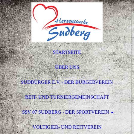
STARTSEITE
ÜBER UNS
SUDBÜRGER E.V. - DER BÜRGERVEREIN
REIT- UND TURNIERGEMEINSCHAFT
SSV 07 SUDBERG - DER SPORTVEREIN
VOLTIGIER- UND REITVEREIN