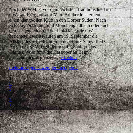
Nach der WM ist vor dem nächsten Traditionsduell im
CW-Land: Organisator Marc Brinker lotst erneut
einen klangvollen Klub in den Dorper Süden: Nach
Schalke, Dortmund und Mönchengladbach oder auch
dem Legendencup in der Uni-Halle (die CW
berichtete jeweils) laufen am 19. September die
Allstars des VfL Bochum in der Heinz-Schwaffertz-
Arena des SSV 07 Sudberg auf. „Zaubermaus“
Dariusz Wosz führt die Castroper an Beim
„Legendencup“ glänzten...
» mehr...
mehr anzeigen...
weniger anzeigen...
<
1
2
3
…
7
>