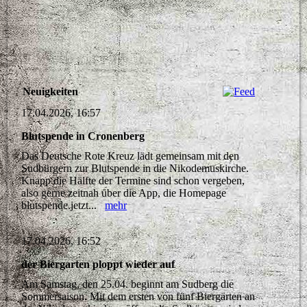
Neuigkeiten
17.04.2026, 16:57
Blutspende in Cronenberg
Das Deutsche Rote Kreuz lädt gemeinsam mit den
Sudbürgern zur Blutspende in die Nikodemuskirche.
Knapp die Hälfte der Termine sind schon vergeben,
also gerne zeitnah über die App, die Homepage
blutspende.jetzt...
mehr
17.04.2026, 16:52
der Biergarten ploppt wieder auf
Am Samstag, den 25.04. beginnt am Sudberg die
Sommersaison. Mit dem ersten von fünf Biergärten an