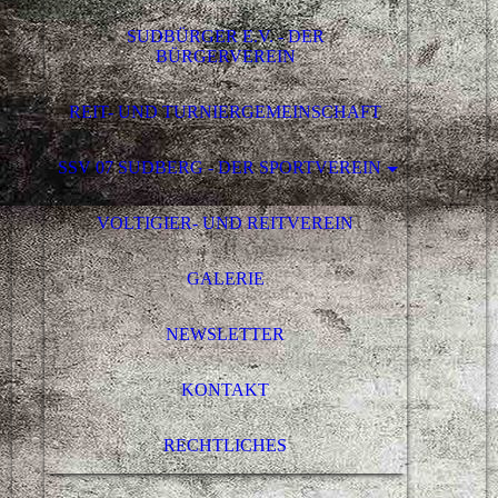
SUDBÜRGER E.V. - DER
BÜRGERVEREIN
REIT- UND TURNIERGEMEINSCHAFT
SSV 07 SUDBERG - DER SPORTVEREIN
VOLTIGIER- UND REITVEREIN
GALERIE
NEWSLETTER
KONTAKT
RECHTLICHES