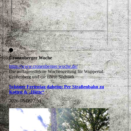
Cronenberger Woche
https://www.cronenberger-woche.de/
Die auflagenstärkste Wochenzeitung für Wuppertal-
Cronenberg und die obere Südstadt
Schöner Ferientag daheim: Per Straßenbahn zu
Kotten & „Hütte“
2026-08-08
12:51