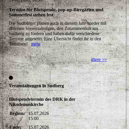
Termine für Blutspende, pop-up-Biergärten und
Sommerfest stehen fest
Die Sudbürger planen auch in diesem Jahr wieder mit
diversen Veranstaltungen, den Zusammenhalt am
Sudberg zu fördern und haben dafür verschiedene
Termine angesetzt. Eine Übersicht findet ihr in den
Terminen!
mehr
ältere >>
Veranstaltungen in Sudberg
Blutspendetermin des DRK in der
Nikodemuskirche
Beginn:
15.07.2026
15:00
Ende:
15.07.2026