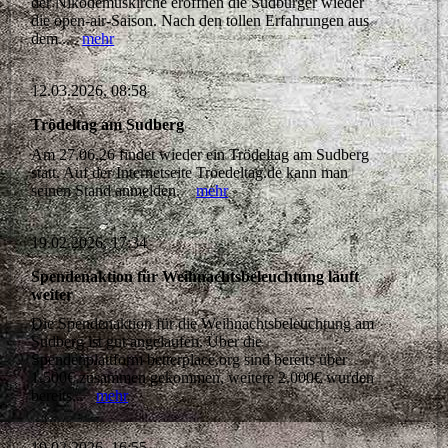
der Nikodemuskirche eröffnen die Sudbürger wieder
die open-air-Saison. Nach den tollen Erfahrungen aus
dem...
mehr
12.03.2026, 08:58
Trödeltag am Sudberg
Am 27.06.26 findet wieder ein Trödeltag am Sudberg
statt. Auf der Internetseite Troedeltag.de kann man
seinen Stand anmelden.
mehr
19.02.2026, 17:34
Spendenaktion für Weihnachtsbeleuchtung läuft
weiter
Die Spendenaktion für die Weihnachtsbeleuchtung am
Sudberg ist gut angelaufen. Über die
Spendenplattform betterplace.org sind bereits über
1.500€ zusammen gekommen, weitere 2.000€ wurden
bereits...
mehr
19.02.2026, 16:55