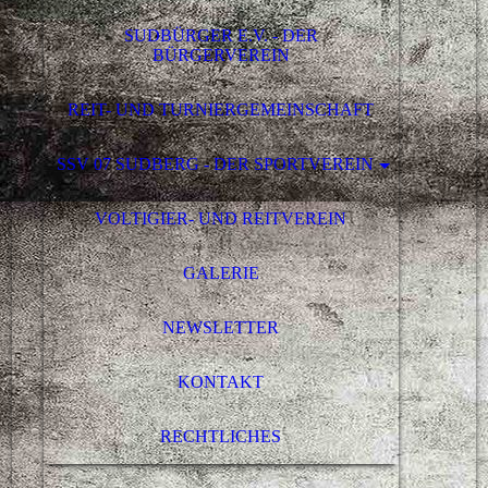
SUDBÜRGER E.V. - DER
BÜRGERVEREIN
REIT- UND TURNIERGEMEINSCHAFT
SSV 07 SUDBERG - DER SPORTVEREIN
VOLTIGIER- UND REITVEREIN
GALERIE
NEWSLETTER
KONTAKT
RECHTLICHES