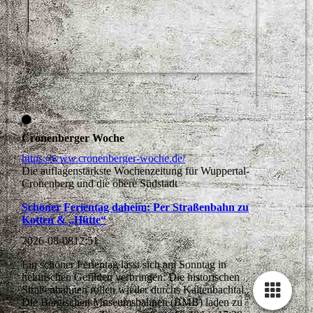
Cronenberger Woche
https://www.cronenberger-woche.de/
Die auflagenstärkste Wochenzeitung für Wuppertal-
Cronenberg und die obere Südstadt
Schöner Ferientag daheim: Per Straßenbahn zu
Kotten & „Hütte“
2026-08-08
12:51
Ein schöner Ferientag lässt sich am Sonntag in
heimischen Gefilden verbringen: Die historischen
Straßenbahnen rollen wieder durchs Kaltenbachtal.
Die Bergischen Museumsbahnen (BMB) laden zu