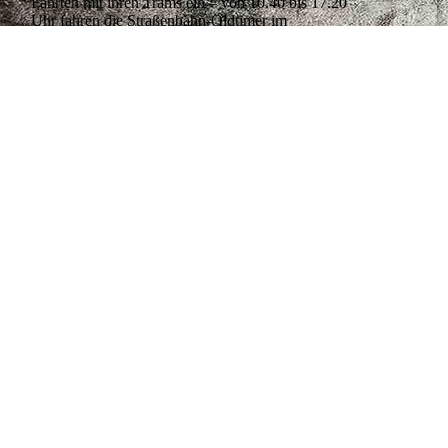
Fahrten mit ihren Trams ein – von 10.40 bis 17.20
Uhr fahren die Straßenbahn-Oldtimer im
Halbstundentakt vom Betriebshof an der Kohlfurther
Brücke ab. Wegen der Streckenarbeiten verkehren die
Bimmelbahnen zwar auch diesmal nur bis zur
Haltestelle „Friedrichshammer“. Ein Ferienausflug per
Tram...
» mehr...
mehr anzeigen...
weniger anzeigen...
E-Scooter-Fahrer bei Unfall verletzt: Polizei sucht
Zeugen
2026-08-07
15:45
Ein 15-jähriger E-
Scooter-Fahrer ist am gestrigen Donnerstagmittag, 6.
August, bei einem Verkehrsunfall auf dem Dorner
Weg leicht verletzt worden. Da der mutmaßliche
Unfallverursacher flüchtete, bittet die Polizei nun um
Zeugen-Hinweise. Nach Angaben der Polizei war der
Jugendliche gegen 11.45 Uhr auf dem Dorner Weg in
Richtung Elberfeler Südstadt unterwegs. Als ihn in
einer Rechtskurve ein Auto überholte, touchierte der
Wagen den E-Scooter, sodass der 15-Jährige...
»
mehr...