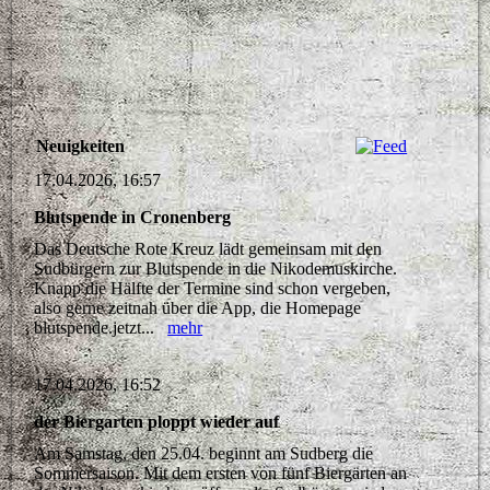
Neuigkeiten
17.04.2026, 16:57
Blutspende in Cronenberg
Das Deutsche Rote Kreuz lädt gemeinsam mit den
Sudbürgern zur Blutspende in die Nikodemuskirche.
Knapp die Hälfte der Termine sind schon vergeben,
also gerne zeitnah über die App, die Homepage
blutspende.jetzt...
mehr
17.04.2026, 16:52
der Biergarten ploppt wieder auf
Am Samstag, den 25.04. beginnt am Sudberg die
Sommersaison. Mit dem ersten von fünf Biergärten an