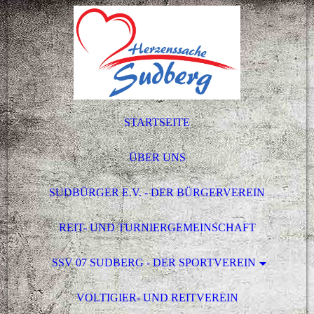
STARTSEITE
ÜBER UNS
SUDBÜRGER E.V. - DER BÜRGERVEREIN
REIT- UND TURNIERGEMEINSCHAFT
SSV 07 SUDBERG - DER SPORTVEREIN
VOLTIGIER- UND REITVEREIN