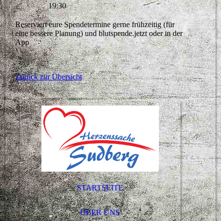
19:30
Reserviert eure Spendetermine gerne frühzeitig (für
eine bessere Planung) und blutspende.jetzt oder in der
App
Zurück zur Übersicht
STARTSEITE
ÜBER UNS