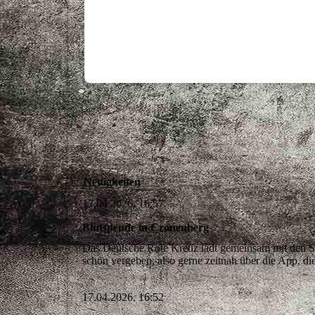
Neuigkeiten
17.04.2026, 16:57
Blutspende in Cronenberg
Das Deutsche Rote Kreuz lädt gemeinsam mit den Su
schon vergeben, also gerne zeitnah über die App, d
17.04.2026, 16:52