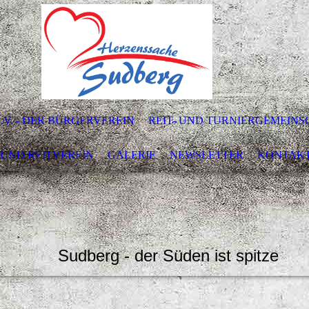
V. - DER BÜRGERVEREIN
REIT- UND TURNIERGEMEINS
 UND REITVEREIN
GALERIE
NEWSLETTER
KONTAK
Sudberg - der Süden ist spitze