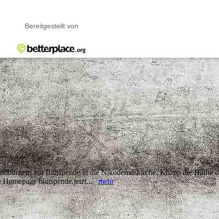
dbürgern zur Blutspende in die Nikodemuskirche. Knapp die Hälfte d
ie Homepage blutspende.jetzt...
mehr