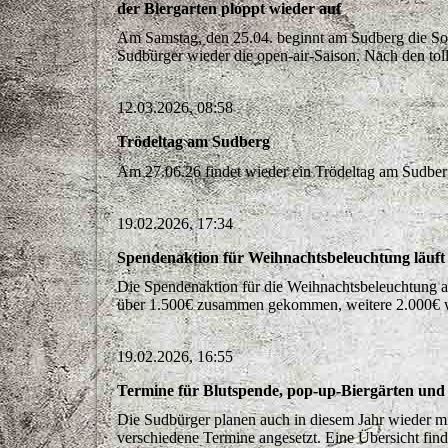
der Biergarten ploppt wieder auf
Am Samstag, den 25.04. beginnt am Sudberg die Som
Sudbürger wieder die open-air-Saison. Nach den to
12.03.2026, 08:58
Trödeltag am Sudberg
Am 27.06.26 findet wieder ein Trödeltag am Sudber
19.02.2026, 17:34
Spendenaktion für Weihnachtsbeleuchtung läuft 
Die Spendenaktion für die Weihnachtsbeleuchtung am
über 1.500€ zusammen gekommen, weitere 2.000€ 
19.02.2026, 16:55
Termine für Blutspende, pop-up-Biergärten und 
Die Sudbürger planen auch in diesem Jahr wieder m
verschiedene Termine angesetzt. Eine Übersicht fin