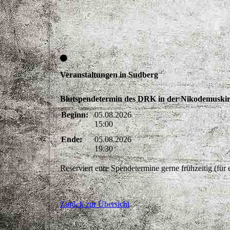
Veranstaltungen in Sudberg
Blutspendetermin des DRK in der Nikodemuski
Beginn:
05.08.2026
15:00
Ende:
05.08.2026
19:30
Reserviert eure Spendetermine gerne frühzeitig (für 
Zurück zur Übersicht