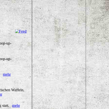
 pop-up-
 pop-up-
pp
mehr
ischen Waffeln,
hr
g statt.
mehr