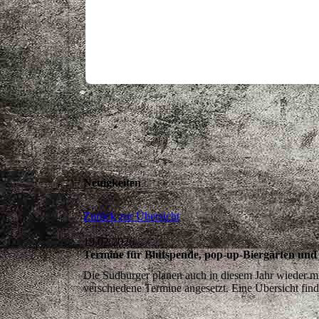
Neuigkeiten
Zurück zur Übersicht
19.02.2026
Termine für Blutspende, pop-up-Biergärten und 
Die Sudbürger planen auch in diesem Jahr wieder m
verschiedene Termine angesetzt. Eine Übersicht find