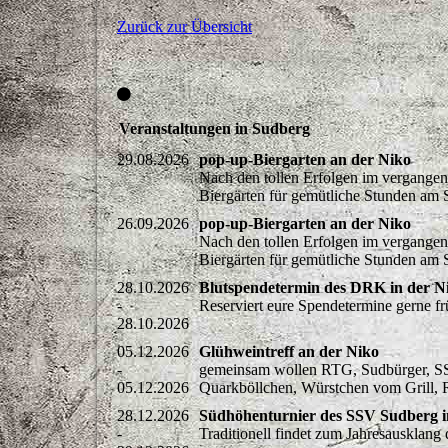
Zurück zur Übersicht
Veranstaltungen in Sudberg
29.08.2026
pop-up-Biergarten an der Niko
Nach den tollen Erfolgen im vergangen
Biergärten für gemütliche Stunden a
26.09.2026
pop-up-Biergarten an der Niko
Nach den tollen Erfolgen im vergangen
Biergärten für gemütliche Stunden a
28.10.2026
Blutspendetermin des DRK in der 
-
Reserviert eure Spendetermine gerne fr
28.10.2026
05.12.2026
Glühweintreff an der Niko
-
gemeinsam wollen RTG, Sudbürger, SS
05.12.2026
Quarkböllchen, Würstchen vom Grill,
28.12.2026
Südhöhenturnier des SSV Sudberg in
-
Traditionell findet zum Jahresausklang