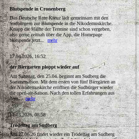
Blutspende in Cronenberg
Das Deutsche Rote Kreuz lädt gemeinsam mit den
Sudbürgern zur Blutspende in die Nikodemuskirche.
Knapp die Hälfte der Termine sind schon vergeben,
also gerne zeitnah über die App, die Homepage
blutspende.jetzt...
mehr
17.04.2026, 16:52
der Biergarten ploppt wieder auf
Am Samstag, den 25.04. beginnt am Sudberg die
Sommersaison. Mit dem ersten von fünf Biergärten an
der Nikodemuskirche eröffnen die Sudbürger wieder
die open-air-Saison. Nach den tollen Erfahrungen aus
dem...
mehr
12.03.2026, 08:58
Trödeltag am Sudberg
Am 27.06.26 findet wieder ein Trödeltag am Sudberg