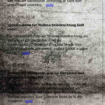
statt. Auf der Internetseite Troedeltag.de kann man
seinen Stand anmelden.
mehr
19.02.2026, 17:34
Spendenaktion für Weihnachtsbeleuchtung läuft
weiter
Die Spendenaktion für die Weihnachtsbeleuchtung am
Sudberg ist gut angelaufen. Über die
Spendenplattform betterplace.org sind bereits über
1.500€ zusammen gekommen, weitere 2.000€ wurden
bereits...
mehr
19.02.2026, 16:55
Termine für Blutspende, pop-up-Biergärten und
Sommerfest stehen fest
Die Sudbürger planen auch in diesem Jahr wieder mit
diversen Veranstaltungen, den Zusammenhalt am
Sudberg zu fördern und haben dafür verschiedene
Termine angesetzt. Eine Übersicht findet ihr in den
Terminen!
mehr