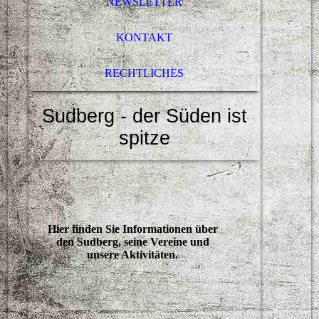
NEWSLETTER
KONTAKT
RECHTLICHES
Sudberg - der Süden ist
spitze
Hier finden Sie Informationen über
den Sudberg, seine Vereine und
unsere Aktivitäten.