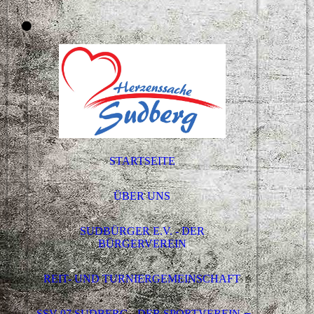
STARTSEITE
ÜBER UNS
SUDBÜRGER E.V. - DER
BÜRGERVEREIN
REIT- UND TURNIERGEMEINSCHAFT
SSV 07 SUDBERG - DER SPORTVEREIN