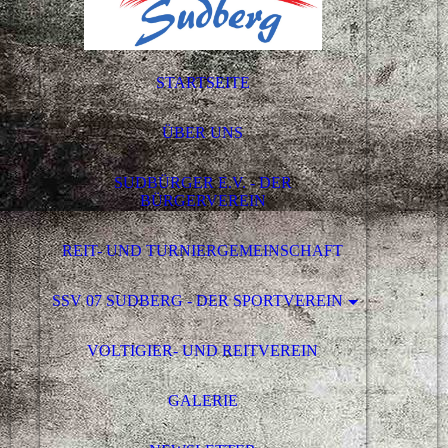
STARTSEITE
ÜBER UNS
SUDBÜRGER E.V. - DER
BÜRGERVEREIN
REIT- UND TURNIERGEMEINSCHAFT
SSV 07 SUDBERG - DER SPORTVEREIN
VOLTIGIER- UND REITVEREIN
GALERIE