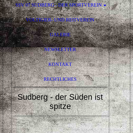
SSV 07 SUDBERG - DER SPORTVEREIN
VOLTIGIER- UND REITVEREIN
GALERIE
NEWSLETTER
KONTAKT
RECHTLICHES
Sudberg - der Süden ist
spitze