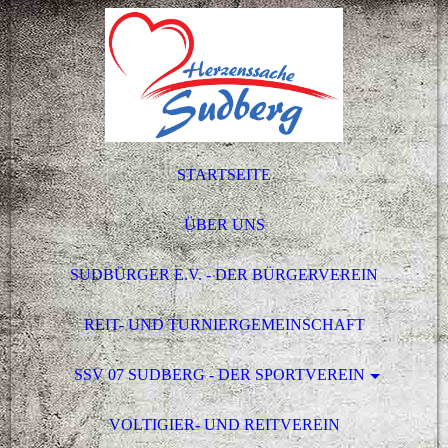
STARTSEITE
ÜBER UNS
SUDBÜRGER E.V. - DER BÜRGERVEREIN
REIT- UND TURNIERGEMEINSCHAFT
SSV 07 SUDBERG - DER SPORTVEREIN
VOLTIGIER- UND REITVEREIN