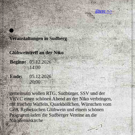
ältere >>
Veranstaltungen in Sudberg
Glühweintreff an der Niko
Beginn:
05.12.2026
14:00
Ende:
05.12.2026
20:00
gemeinsam wollen RTG, Sudbürger, SSV und der
VRVC einen schönen Abend an der Niko verbringen,
mit frischen Waffeln, Quarkböllchen, Würstchen vom
Grill, Reibekuchen Glühwein und einem schönen
Programm laden die Sudberger Vereine an die
Nikodemuskirche