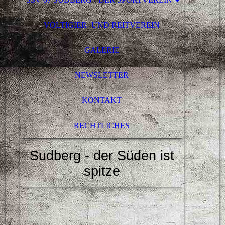
VOLTIGIER- UND REITVEREIN
GALERIE
NEWSLETTER
KONTAKT
RECHTLICHES
Sudberg - der Süden ist
spitze