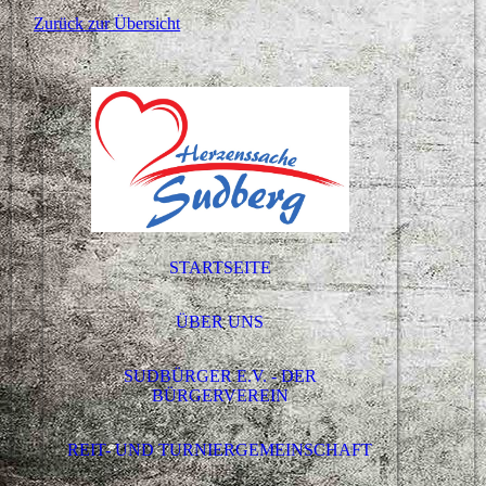
Zurück zur Übersicht
STARTSEITE
ÜBER UNS
SUDBÜRGER E.V. - DER
BÜRGERVEREIN
REIT- UND TURNIERGEMEINSCHAFT