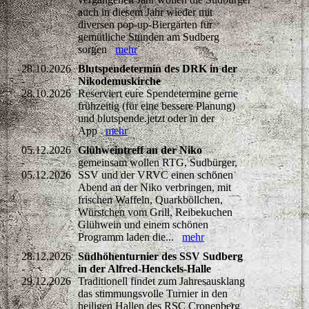
auch in diesem Jahr wieder mit
diversen pop-up-Biergärten für
gemütliche Stunden am Sudberg
sorgen
mehr
28.10.2026
Blutspendetermin des DRK in der
-
Nikodemuskirche
28.10.2026
Reserviert eure Spendetermine gerne
frühzeitig (für eine bessere Planung)
und blutspende.jetzt oder in der
App
mehr
05.12.2026
Glühweintreff an der Niko
-
gemeinsam wollen RTG, Sudbürger,
05.12.2026
SSV und der VRVC einen schönen
Abend an der Niko verbringen, mit
frischen Waffeln, Quarkböllchen,
Würstchen vom Grill, Reibekuchen
Glühwein und einem schönen
Programm laden die...
mehr
28.12.2026
Südhöhenturnier des SSV Sudberg
-
in der Alfred-Henckels-Halle
29.12.2026
Traditionell findet zum Jahresausklang
das stimmungsvolle Turnier in den
heiligen Hallen des RSC Cronenberg