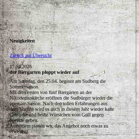
Neuigkeiten
Zurück zur Übersicht
17.04.2026
der Biergarten ploppt wieder auf
Am Samstag, den 25.04. beginnt am Sudberg die
Sommersaison.
Mit dem ersten von fünf Biergärten an der
Nikodemuskirche eröffnen die Sudbürger wieder die
open-air-Saison. Nach den tollen Erfahrungen aus
dem Vorjahr wird es auch in diesem Jahr wieder kalte
Getränke und heiße Würstchen vom Grill gegen
Spende geben.
Außerdem planen wir, das Angebot noch etwas zu
erweitern.