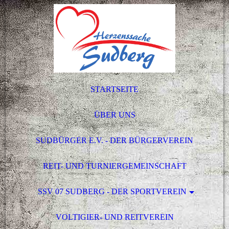
STARTSEITE
ÜBER UNS
SUDBÜRGER E.V. - DER BÜRGERVEREIN
REIT- UND TURNIERGEMEINSCHAFT
SSV 07 SUDBERG - DER SPORTVEREIN
VOLTIGIER- UND REITVEREIN