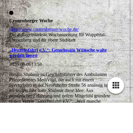
Cronenberger Woche
https://www.cronenberger-woche.de/
Die auflagenstärkste Wochenzeitung für Wuppertal-
Cronenberg und die obere Südstadt
„Herzensfahrt e.V.“: Gemeinsam Wünsche wahr
werden lassen
2026-08-06
13:58
Hesam Shahmir ist Geschäftsführer des Ambulanten
Pflegedienstes MediVital, der auch mit einem
Servicebüro in der Neuenhofer Straße 56 ansässig ist.
Im letzten Jahr hatte Shahmir diese Idee: Aus
persönlicher Erfahrung und tiefem Mitgefühl gründete
er den Verein „Herzensfahrt e.V.“: „Weil manche
Wünsche nicht warten können, gemeinsam Wünsche
wahr werden lassen“. Herzenswünsche werden wahr
Menschen in gesundheitlich herausfordernden
Situationen noch einmal ein besonderes Erlebnis mit
hoher...
» mehr...