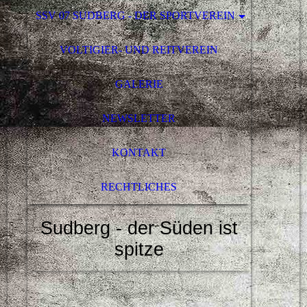
SSV 07 SUDBERG - DER SPORTVEREIN
VOLTIGIER- UND REITVEREIN
GALERIE
NEWSLETTER
KONTAKT
RECHTLICHES
Sudberg - der Süden ist
spitze