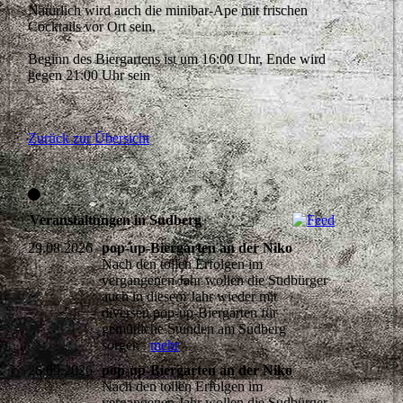
Natürlich wird auch die minibar-Ape mit frischen
Cocktails vor Ort sein.
Beginn des Biergartens ist um 16:00 Uhr, Ende wird
gegen 21:00 Uhr sein
Zurück zur Übersicht
Veranstaltungen in Sudberg
29.08.2026
pop-up-Biergarten an der Niko
Nach den tollen Erfolgen im
vergangenen Jahr wollen die Sudbürger
auch in diesem Jahr wieder mit
diversen pop-up-Biergärten für
gemütliche Stunden am Sudberg
sorgen
mehr
26.09.2026
pop-up-Biergarten an der Niko
Nach den tollen Erfolgen im
vergangenen Jahr wollen die Sudbürger