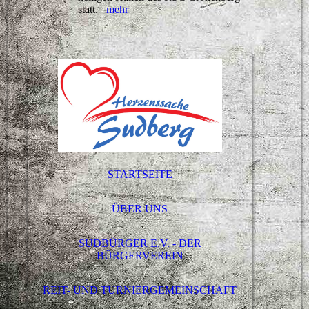
statt.
mehr
STARTSEITE
ÜBER UNS
SUDBÜRGER E.V. - DER
BÜRGERVEREIN
REIT- UND TURNIERGEMEINSCHAFT